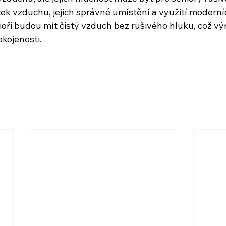
ček vzduchu, jejich správné umístění a využití moderní
nioři budou mít čistý vzduch bez rušivého hluku, což vý
okojenosti.