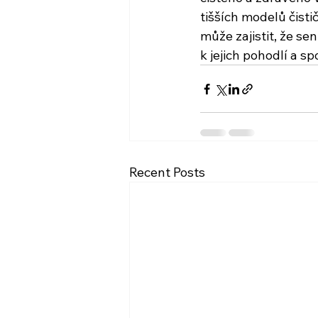
tišších modelů čisti
může zajistit, že se
k jejich pohodlí a sp
Recent Posts