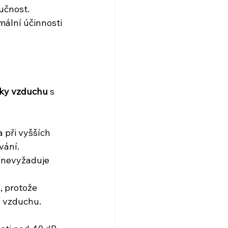
učnost.
ální účinnosti 
čky vzduchu
 s 
 při vyšších 
vání.
e nevyžaduje 
, protože 
í vzduchu.