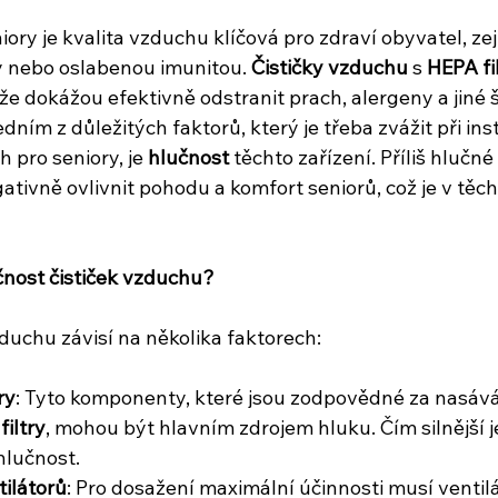
ory je kvalita vzduchu klíčová pro zdraví obyvatel, ze
 nebo oslabenou imunitou. 
Čističky vzduchu
 s 
HEPA fi
ože dokážou efektivně odstranit prach, alergeny a jiné 
dním z důležitých faktorů, který je třeba zvážit při inst
pro seniory, je 
hlučnost
 těchto zařízení. Příliš hlučné 
ivně ovlivnit pohodu a komfort seniorů, což je v těch
čnost čističek vzduchu?
duchu závisí na několika faktorech:
ry
: Tyto komponenty, které jsou zodpovědné za nasáván
filtry
, mohou být hlavním zdrojem hluku. Čím silnější je
hlučnost.
ilátorů
: Pro dosažení maximální účinnosti musí ventilá