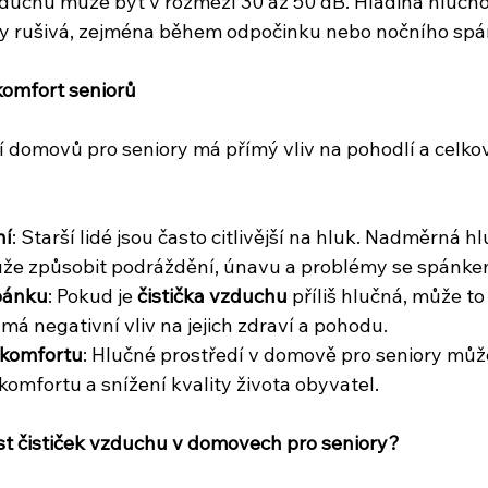
zduchu může být v rozmezí 30 až 50 dB. Hladina hlučno
ry rušivá, zejména během odpočinku nebo nočního spá
 komfort seniorů
í domovů pro seniory má přímý vliv na pohodlí a celko
ní
: Starší lidé jsou často citlivější na hluk. Nadměrná hl
že způsobit podráždění, únavu a problémy se spánke
spánku
: Pokud je 
čistička vzduchu
 příliš hlučná, může t
má negativní vliv na jejich zdraví a pohodu.
 komfortu
: Hlučné prostředí v domově pro seniory může
omfortu a snížení kvality života obyvatel.
ost čističek vzduchu v domovech pro seniory?