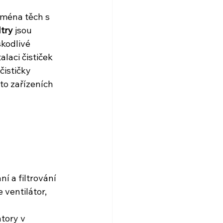
jména těch s 
ltry
 jsou 
škodlivé 
alaci čističek 
čističky 
to zařízeních 
í a filtrování 
 ventilátor, 
tory v 