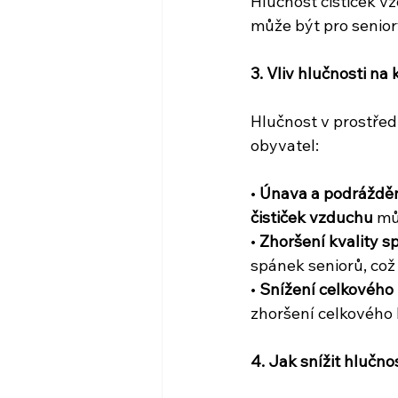
Hlučnost čističek v
může být pro senio
3. Vliv hlučnosti na
Hlučnost v prostřed
obyvatel:
• 
Únava a podráždě
čističek vzduchu
 mů
• 
Zhoršení kvality 
spánek seniorů, což 
• 
Snížení celkového
zhoršení celkového k
4. Jak snížit hlučn