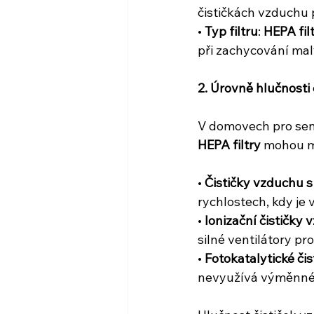
čističkách vzduchu 
• 
Typ filtru
: 
HEPA fil
při zachycování malý
2. Úrovně hlučnosti
V domovech pro senio
HEPA filtry
 mohou mí
• 
Čističky vzduchu s
rychlostech, kdy je 
• 
Ionizační čističky
silné ventilátory pr
• 
Fotokatalytické či
nevyužívá výměnné f