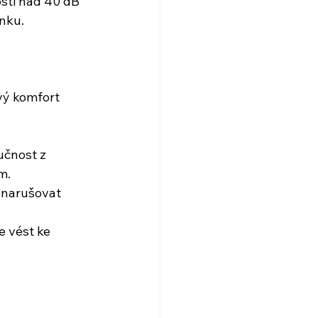
sti nad 40 dB 
nku.
vý komfort 
učnost z 
m.
o narušovat 
 vést ke 