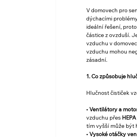
V domovech pro seni
dýchacími problémy
ideální řešení, prot
částice z ovzduší. Je
vzduchu v domovech 
vzduchu mohou negat
zásadní.
1. Co způsobuje hlu
Hlučnost čističek vz
• 
Ventilátory a moto
vzduchu přes 
HEPA 
tím vyšší může být 
• 
Vysoké otáčky vent