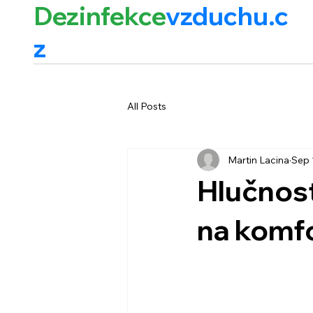
Dezinfekce
vzduchu.c
z
All Posts
Martin Lacina
Sep 
Hlučnost
na komf