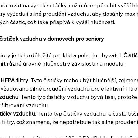
pracovat na vysoké otáčky, což může způsobit vyšší hl
try
 vyžadují silné proudění vzduchu, aby dosáhly maxim
ch částic, což také přispívá k vyšší hlučnosti.
 čističek vzduchu v domovech pro seniory
ry je ticho důležité pro klid a pohodu obyvatel. 
Čisti
t různé úrovně hlučnosti v závislosti na modelu:
 HEPA filtry
: Tyto čističky mohou být hlučnější, zejména
vyžadováno silné proudění vzduchu pro efektivní filtro
 vzduchu
: Tento typ čističky vzduchu bývá tišší, protož
o filtrování vzduchu.
stičky vzduchu
: Tento typ čističky vzduchu je často tišší
iltry, což znamená, že nepotřebuje tak silné prouděn