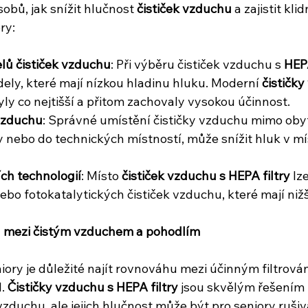
sobů, jak snížit hlučnost 
čističek vzduchu
 a zajistit kli
ry:
lů čističek vzduchu
: Při výběru čističek vzduchu s 
HEPA
ely, které mají nízkou hladinu hluku. Moderní 
čističk
ly co nejtišší a přitom zachovaly vysokou účinnost.
 vzduchu
: Správné umístění čističky vzduchu mimo obyt
 nebo do technických místností, může snížit hluk v mí
ích technologií
: Místo 
čističek vzduchu s HEPA filtry
 lz
nebo fotokatalytických čističek vzduchu, které mají niž
a mezi čistým vzduchem a pohodlím
ory je důležité najít rovnováhu mezi účinným filtrová
. 
Čističky vzduchu s HEPA filtry
 jsou skvělým řešením p
zduchu, ale jejich hlučnost může být pro seniory rušiv