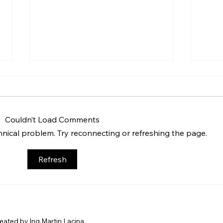
Couldn’t Load Comments
chnical problem. Try reconnecting or refreshing the page.
Dezinfekce vzduchu: Jak
Jak 
Refresh
vám technologie
vzdu
AERCONIQ pomůže
tech
eliminovat plísně a
bakterie po povodních
ated by Ing.Martin Lacina