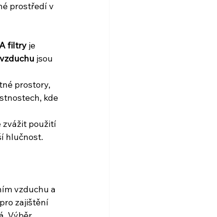
dné prostředí v 
 filtry
 je 
y vzduchu
 jsou 
né prostory, 
stnostech, kde 
e zvážit použití 
ší hlučnost.
ním vzduchu a 
ro zajištění 
á. Výběr 