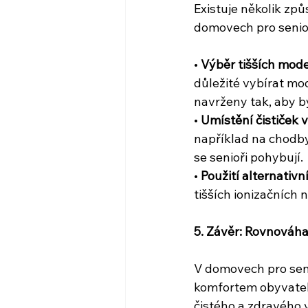
Existuje několik způ
domovech pro senio
• 
Výběr tišších mode
důležité vybírat mod
navrženy tak, aby by
• 
Umístění čističek
například na chodby
se senioři pohybují.
• 
Použití alternativn
tišších ionizačních 
5. Závěr: Rovnováh
V domovech pro seni
komfortem obyvatel
čistého a zdravého v