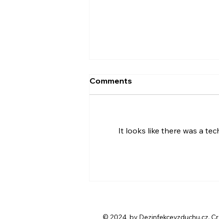
Comments
It looks like there was a te
Rizika pro člověka po
povodních: Proč je
dezinfekce vzduchu
klíčová
© 2024 by Dezinfekcevzduchu.cz. Cre