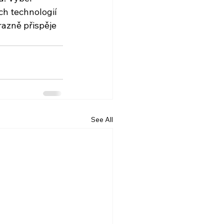
ch technologií 
razně přispěje 
See All