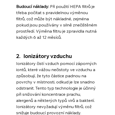
Budoucí náklady:
 Při použití HEPA filtrů je 
třeba počítat s pravidelnou výměnou 
filtrů, což může být nákladné, zejména 
pokud jsou používány v silně znečištěném 
prostředí. Výměna filtru je zpravidla nutná 
každých 6 až 12 měsíců.
2.   Ionizátory vzduchu
Ionizátory čistí vzduch pomocí záporných 
iontů, které vážou nečistoty ve vzduchu a 
způsobují, že tyto částice padnou na 
povrchy v místnosti, odkud je lze snadno 
odstranit. Tento typ technologie je účinný 
při snižování koncentrace prachu, 
alergenů a některých typů virů a bakterií. 
Ionizátory nevyžadují výměnu filtrů, což 
snižuje budoucí provozní náklady.