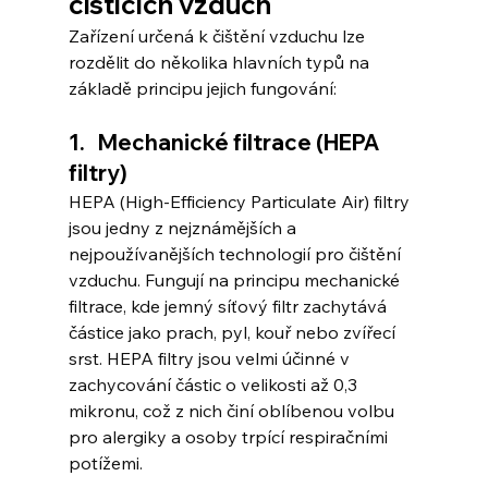
čistících vzduch
Zařízení určená k čištění vzduchu lze 
rozdělit do několika hlavních typů na 
základě principu jejich fungování:
1.   Mechanické filtrace (HEPA 
filtry)
HEPA (High-Efficiency Particulate Air) filtry 
jsou jedny z nejznámějších a 
nejpoužívanějších technologií pro čištění 
vzduchu. Fungují na principu mechanické 
filtrace, kde jemný síťový filtr zachytává 
částice jako prach, pyl, kouř nebo zvířecí 
srst. HEPA filtry jsou velmi účinné v 
zachycování částic o velikosti až 0,3 
mikronu, což z nich činí oblíbenou volbu 
pro alergiky a osoby trpící respiračními 
potížemi.